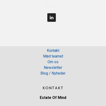
Footer
SOCIAL
VIGTIGE LINKS
Join teamet
Kontakt
Mød teamet
Om os
Newsletter
Blog / Nyheder
KONTAKT
Estate Of Mind