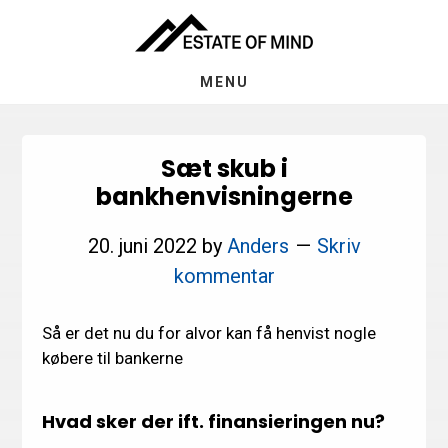
Skip
Gå
til
direkte
indhold
til
MENU
footer
Sæt skub i
bankhenvisningerne
20. juni 2022
by
Anders
Skriv
kommentar
Så er det nu du for alvor kan få henvist nogle
købere til bankerne
Hvad sker der ift. finansieringen nu?