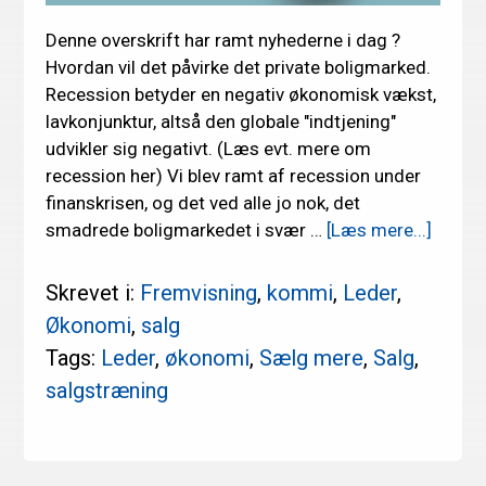
Denne overskrift har ramt nyhederne i dag ?
Hvordan vil det påvirke det private boligmarked.
Recession betyder en negativ økonomisk vækst,
lavkonjunktur, altså den globale "indtjening"
udvikler sig negativt. (Læs evt. mere om
recession her) Vi blev ramt af recession under
finanskrisen, og det ved alle jo nok, det
om
smadrede boligmarkedet i svær …
[Læs mere...]
En
mild
Skrevet i:
Fremvisning
,
kommi
,
Leder
,
recess
Økonomi
,
salg
–
Tags:
Leder
,
økonomi
,
Sælg mere
,
Salg
,
Hvad
salgstræning
siger
du
til
køber