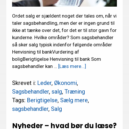
Ordet salg er sjældent noget der tales om, når vi
taler sagsbehandling, men der er ingen grund til
ikke at tænke over det, for det er til stor gavn for
kunderne. Hvilke områder? Som sagsbehandler
så sker salg typisk indenfor følgende områder
Henvisning til bankVurdering af
boligBerigtigelse Henvisning til bank Som
om
sagsbehandler kan …
[Læs mere...]
Sælg
via
Skrevet i:
Leder
,
Økonomi
,
sagsbehandling
Sagsbehandler
,
salg
,
Træning
–
Tags:
Berigtigelse
,
Sælg mere
,
ja,
sagsbehandler
,
Salg
hvorfor
ikke
?
Nyheder – hvad bør du læse?