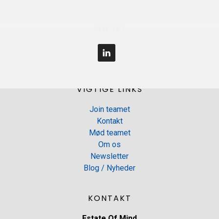
?
Footer
SOCIAL
VIGTIGE LINKS
Join teamet
Kontakt
Mød teamet
Om os
Newsletter
Blog / Nyheder
KONTAKT
Estate Of Mind