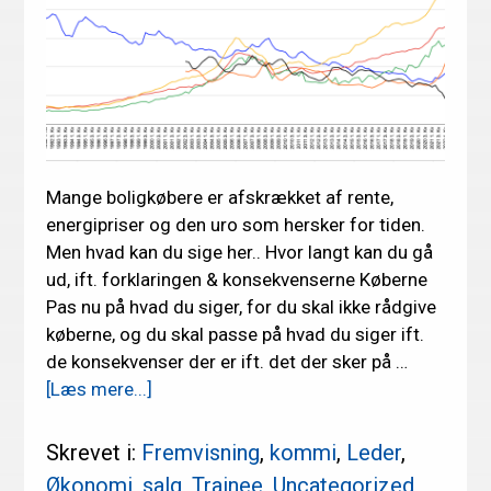
Mange boligkøbere er afskrækket af rente,
energipriser og den uro som hersker for tiden.
Men hvad kan du sige her.. Hvor langt kan du gå
ud, ift. forklaringen & konsekvenserne Køberne
Pas nu på hvad du siger, for du skal ikke rådgive
køberne, og du skal passe på hvad du siger ift.
de konsekvenser der er ift. det der sker på …
om
[Læs mere...]
Er
renten
Skrevet i:
Fremvisning
,
kommi
,
Leder
,
høj
Økonomi
,
salg
,
Trainee
,
Uncategorized