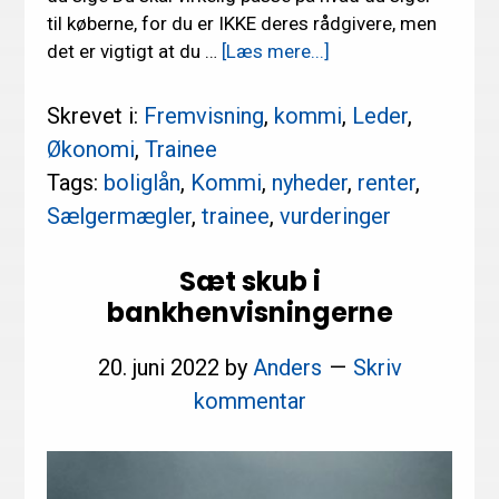
til køberne, for du er IKKE deres rådgivere, men
om
det er vigtigt at du …
[Læs mere...]
Nyheder
–
Skrevet i:
Fremvisning
,
kommi
,
Leder
,
hvad
Økonomi
,
Trainee
bør
Tags:
boliglån
,
Kommi
,
nyheder
,
renter
,
du
Sælgermægler
,
trainee
,
vurderinger
læse?
Sæt skub i
bankhenvisningerne
20. juni 2022
by
Anders
Skriv
kommentar