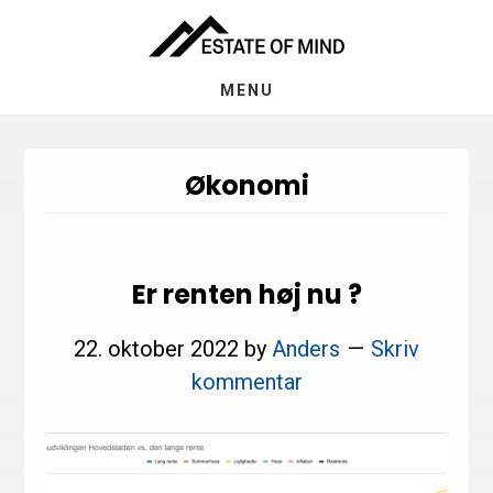
Skip
Gå
til
direkte
indhold
til
MENU
footer
Økonomi
Er renten høj nu ?
22. oktober 2022
by
Anders
Skriv
kommentar