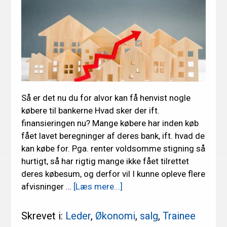
Så er det nu du for alvor kan få henvist nogle
købere til bankerne Hvad sker der ift.
finansieringen nu? Mange købere har inden køb
fået lavet beregninger af deres bank, ift. hvad de
kan købe for. Pga. renter voldsomme stigning så
hurtigt, så har rigtig mange ikke fået tilrettet
deres købesum, og derfor vil I kunne opleve flere
om
afvisninger …
[Læs mere...]
Sæt
skub
Skrevet i:
Leder
,
Økonomi
,
salg
,
Trainee
i