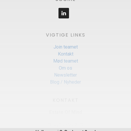
VIGTIGE LINKS
Join teamet
Kontakt
Mød teamet
Om os
Newsletter
Blog / Nyheder
KONTAKT
Estate Of Mind
BusySunday ApS