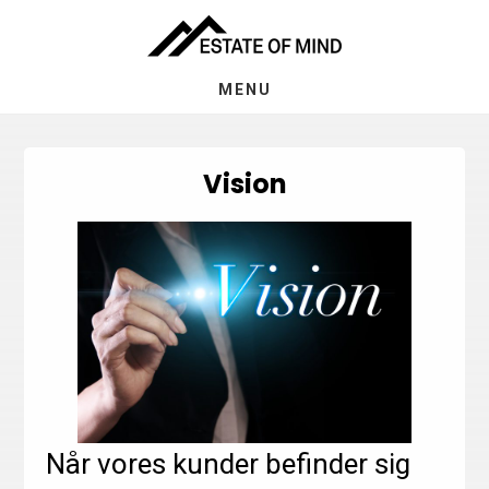
Skip
Gå
til
direkte
indhold
til
MENU
footer
Vision
Når vores kunder befinder sig