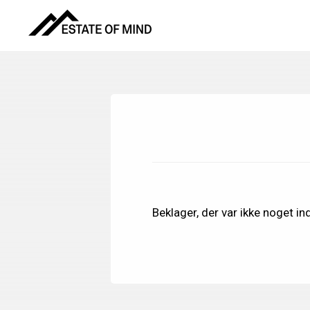
Skip
Gå
til
direkte
indhold
til
footer
Beklager, der var ikke noget ind