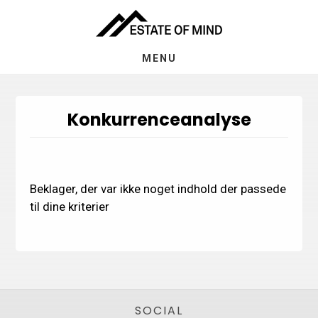
Skip
Gå
til
direkte
indhold
til
MENU
footer
Konkurrenceanalyse
Beklager, der var ikke noget indhold der passede
til dine kriterier
Footer
SOCIAL