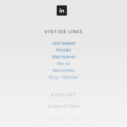
VIGTIGE LINKS
Join teamet
Kontakt
Mød teamet
Om os
Newsletter
Blog / Nyheder
KONTAKT
Estate Of Mind
BusySunday ApS
Hellerupvej 8, Baghuset 2. sal