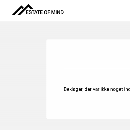
Skip
Gå
til
direkte
indhold
til
footer
Beklager, der var ikke noget ind